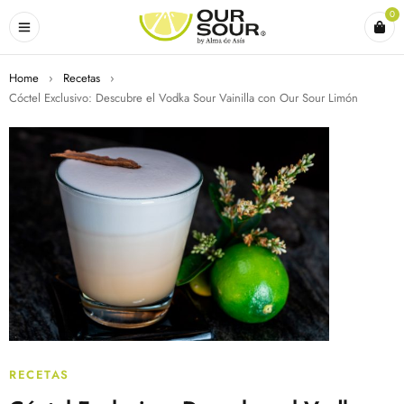
0
Home
›
Recetas
›
Cóctel Exclusivo: Descubre el Vodka Sour Vainilla con Our Sour Limón
RECETAS